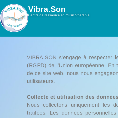
Vibra.Son
Centre de ressource en musicothérapie
VIBRA.SON s’engage à respecter le
(RGPD) de l’Union européenne. En ta
de ce site web, nous nous engageons à
utilisateurs.
Collecte et utilisation des donnée
Nous collectons uniquement les do
traitées. Les données personnelles 