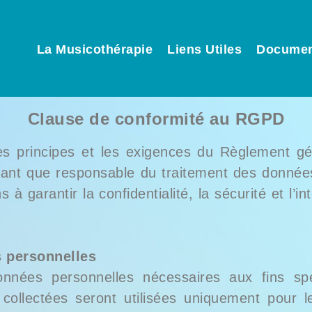
La Musicothérapie
Liens Utiles
Docume
Clause de conformité au RGPD
s principes et les exigences du Règlement gén
nt que responsable du traitement des données 
 garantir la confidentialité, la sécurité et l’
s personnelles
nnées personnelles nécessaires aux fins spéc
collectées seront utilisées uniquement pour le